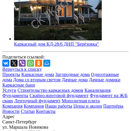
Каркасный дом КД-28/6 ДНП "Берёзовка"
Поделиться ссылкой:
Вернуться к списку
Проекты
Каркасные дома
Загородные дома
Одноэтажные
дома
Дома со вторым светом
Дачные дома
Дачные домики
Каркасные бани
Услуги
Строительство каркасных домов
Канализация
Фундаменты
Свайно-винтовой фундамент
Фундамент на Ж/Б
сваях
Ленточный фундамент
Монолитная плита
Компания
Компания
Наши работы
Цены и акции
Партнёры
Новости
Статьи
Контакты
Адрес
Санкт-Петербург
ул. Маршала Новикова