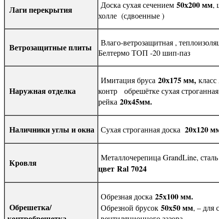
50х200 мм
Доска сухая сечением
,
Лаги перекрытия
холле (сдвоенные )
Влаго-ветрозащитная , теплоизоля
Ветрозащитные плиты
Белтермо ТОП -20 шип-паз
20х175 мм,
Имитация бруса
класс 
Наружная отделка
контр обрешётке сухая строганная
20х45мм.
рейка
Наличники углы и окна
20х120 м
Сухая строганная доска
Металлочерепица GrandLine, стал
Кровля
цвет
Ral
7024
25х100 мм.
Обрезная доска
Обрешетка/
50х50 мм
Обрезной брусок
, – для
контробрешетка
вентиляционного зазора