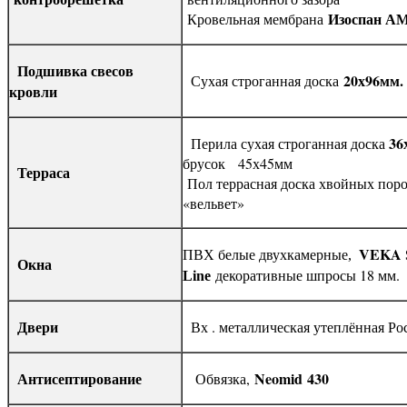
Изоспан А
Кровельная мембрана
Подшивка свесов
20х96мм. 
Сухая строганная доска
кровли
36
Перила сухая строганная доска
брусок 45х45мм
Терраса
Пол террасная доска хвойных пор
«вельвет»
VEKA
ПВХ белые двухкамерные,
Окна
декоративные шпросы 18 мм.
Line
Двери
Вх . металлическая утеплённая Ро
Антисептирование
Neomid
430
Обвязка,