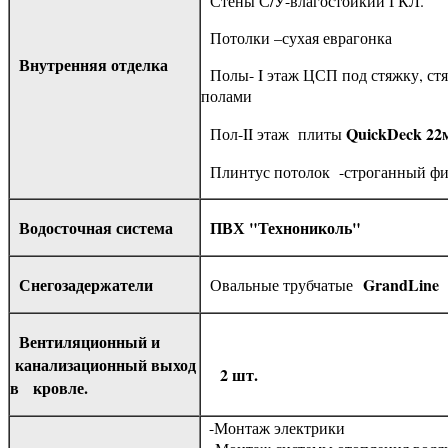
Стены С/У-влагостойкий ГКЛ.
Потолки –сухая еврагонка
Внутренняя отделка
Полы- I этаж ЦСП под стяжку, ст
полами
QuickDeck 22
Пол-II этаж плиты
Плинтус потолок -строганный фи
Водосточная система
ПВХ "Технониколь"
Снегозадержатели
GrandLine
Овальные трубчатые
Вентиляционный и
канализационный выход
2 шт.
в кровле.
-Монтаж электрики