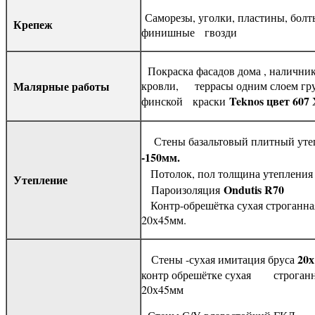
Саморезы, уголки, пластины, болты
Крепеж
финишные гвозди
Покраска фасадов дома , наличнико
Малярные работы
кровли, террасы одним слоем гру
Teknos цвет 607
финской краски
Стены базальтовый плитный уте
-150мм.
Потолок, пол толщина утеплени
Утепление
Ondutis R70
Пароизоляция
Контр-обрешётка сухая строганна
20х45мм.
20
Стены -сухая имитация бруса
контр обрешётке сухая строганн
20х45мм