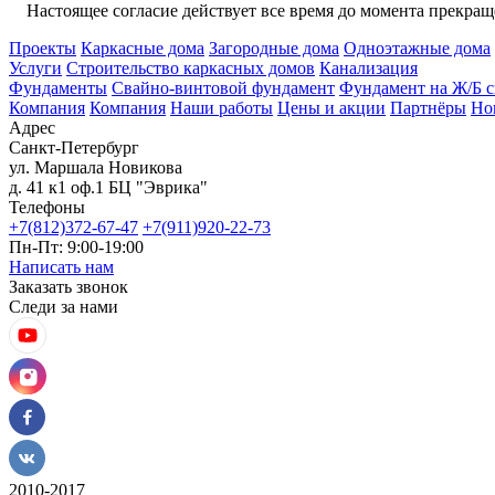
Настоящее согласие действует все время до момента прекраще
Проекты
Каркасные дома
Загородные дома
Одноэтажные дома
Услуги
Строительство каркасных домов
Канализация
Фундаменты
Свайно-винтовой фундамент
Фундамент на Ж/Б с
Компания
Компания
Наши работы
Цены и акции
Партнёры
Но
Адрес
Санкт-Петербург
ул. Маршала Новикова
д. 41 к1 оф.1 БЦ "Эврика"
Телефоны
+7(812)372-67-47
+7(911)920-22-73
Пн-Пт: 9:00-19:00
Написать нам
Заказать звонок
Следи за нами
2010-2017