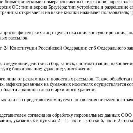
иометрическими: номера контактных телефонов; адреса электро
рсия ОС; тип и версия Браузера; тип устройства и разрешение ег
страницы открывает и на какие кнопки нажимает пользователь; ip
росов физических лиц с целью оказания консультирования; ана
ных рассылок.
. 24 Конституции Российской Федерации; ст.6 Федерального з
ледующие действия: сбор; запись; систематизация; накопление;
ступ); блокирование; удаление; уничтожение.
о лица от рекламных и новостных рассылок. Также обработка 
х, зафиксированных на бумажных носителях осуществляется со
области архивного дела и архивного хранения.
х или его представителем путем направления письменного заяв
дставителем согласия на обработку персональных данных ООО 
ний, указанных в пунктах 2 – 11 части 1 статьи 6, части 2 стат