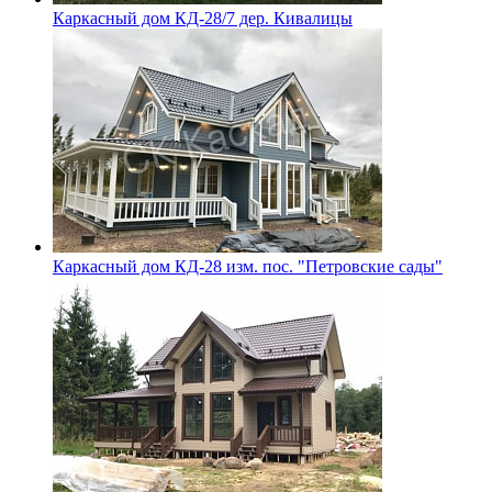
Каркасный дом КД-28/7 дер. Кивалицы
Каркасный дом КД-28 изм. пос. "Петровские сады"