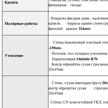
Крепеж
финишные гвозди
Покраска фасадов дома , наличнико
Малярные работы
кровли, террасы одним слоем гру
Teknos
финской краски
Стены базальтовый плитный уте
-150мм.
Потолок, пол толщина утеплени
Утепление
Ondutis R70
Пароизоляция
Контр-обрешётка сухая строганна
20х45мм.
20
Стены -сухая имитация бруса
контр обрешётке сухая строганн
20х45мм
Стены С/У-влагостойкий ГКЛ, пл