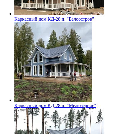
Каркасный дом КД-28 п. "Белоостров"
Каркасный дом КД-28 п. "Межозёрное"