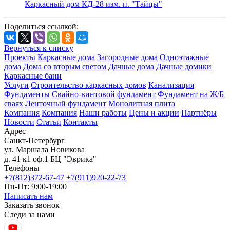
Каркасный дом КД-28 изм. п. "Тайцы"
Поделиться ссылкой:
Вернуться к списку
Проекты
Каркасные дома
Загородные дома
Одноэтажные
дома
Дома со вторым светом
Дачные дома
Дачные домики
Каркасные бани
Услуги
Строительство каркасных домов
Канализация
Фундаменты
Свайно-винтовой фундамент
Фундамент на Ж/Б
сваях
Ленточный фундамент
Монолитная плита
Компания
Компания
Наши работы
Цены и акции
Партнёры
Новости
Статьи
Контакты
Адрес
Санкт-Петербург
ул. Маршала Новикова
д. 41 к1 оф.1 БЦ "Эврика"
Телефоны
+7(812)372-67-47
+7(911)920-22-73
Пн-Пт: 9:00-19:00
Написать нам
Заказать звонок
Следи за нами