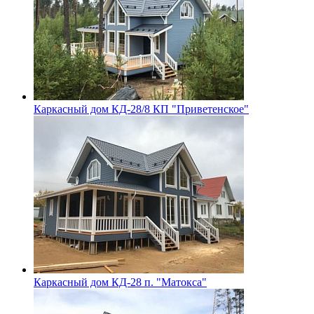
Каркасный дом КД-28/8 КП "Приветенское"
Каркасный дом КД-28 п. "Матокса"