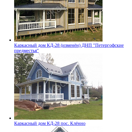
Каркасный дом КД-28 (изменён) ДНП "Петергофские
предместья"
Каркасный дом КД-28 пос. Клённо