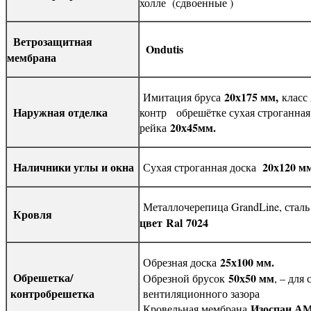
холле (сдвоенные )
Ветрозащитная
Ondutis
мембрана
20х175 мм,
Имитация бруса
класс 
Наружная отделка
контр обрешётке сухая строганная
20х45мм.
рейка
Наличники углы и окна
20х120 м
Сухая строганная доска
Металлочерепица GrandLine, стал
Кровля
цвет
Ral
7024
25х100 мм.
Обрезная доска
Обрешетка/
50х50 мм
Обрезной брусок
, – для
контробрешетка
вентиляционного зазора
Изоспан А
Кровельная мембрана