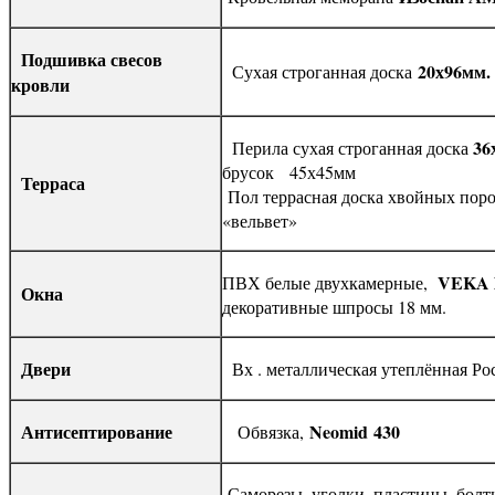
Подшивка свесов
20х96мм. 
Сухая строганная доска
кровли
36
Перила сухая строганная доска
брусок 45х45мм
Терраса
Пол террасная доска хвойных пор
«вельвет»
VEKA
ПВХ белые двухкамерные,
Окна
декоративные шпросы 18 мм.
Двери
Вх . металлическая утеплённая Ро
Антисептирование
Neomid
430
Обвязка,
Саморезы, уголки, пластины, болты