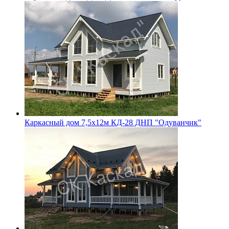
Каркасный дом 7,5х12м КД-28 ДНП "Одуванчик"