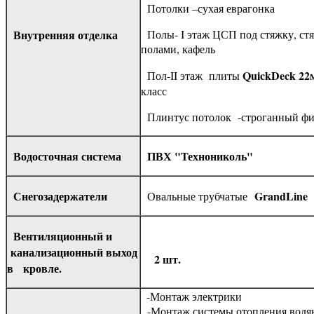
Потолки –сухая еврагонка
Внутренняя отделка
Полы- I этаж ЦСП под стяжку, ст
полами, кафель
QuickDeck 22
Пол-II этаж плиты
класс
Плинтус потолок -строганный фи
Водосточная система
ПВХ "Технониколь"
Снегозадержатели
GrandLine
Овальные трубчатые
Вентиляционный и
канализационный выход
2 шт.
в кровле.
-Монтаж электрики
-Монтаж системы отопления водя