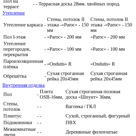
Пол на
-
-
Террасная доска 28мм. хвойных пород.
террасе
Утепление
Стены, потолок II
Стены, потолок II
Утепление каркаса
-
этажа -«Paroc» - 150
этажа -«Paroc» - 150
мм
мм
Пол I-этаж
-
«Paroc» - 200 мм
«Paroc» - 200 мм
Утепление
перегородок,
-
«Paroc» - 100 мм
«Paroc» - 100 мм
перекрытия
Пароизоляционная
-
«Ondutis» R
«Ondutis» R
плёнка
Сухая строганная
Сухая строганная
Обрешётка
-
рейка 20х45мм
рейка 20х45мм
Внутренняя отделка
Плита
Сухая строганная половая
Пол
-
OSB-16мм.
доска «Шпунт» 36мм.
Стены,
-
-
Вагонка / ГКЛ
потолок
Плинтус
-
-
Сухой, строганный, фигурный
Подоконники
-
-
ПВХ
Межкомнатные
-
-
Деревянные филенчатые
двери