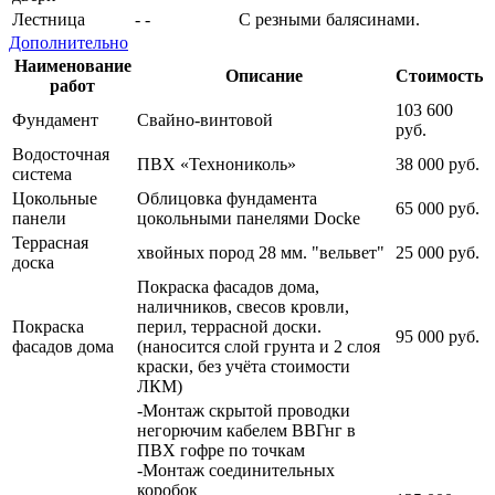
Лестница
-
-
С резными балясинами.
Дополнительно
Наименование
Описание
Стоимость
работ
103 600
Фундамент
Свайно-винтовой
руб.
Водосточная
ПВХ «Технониколь»
38 000 руб.
система
Цокольные
Облицовка фундамента
65 000 руб.
панели
цокольными панелями Docke
Террасная
хвойных пород 28 мм. "вельвет"
25 000 руб.
доска
Покраска фасадов дома,
наличников, свесов кровли,
Покраска
перил, террасной доски.
95 000 руб.
фасадов дома
(наносится слой грунта и 2 слоя
краски, без учёта стоимости
ЛКМ)
-Монтаж скрытой проводки
негорючим кабелем ВВГнг в
ПВХ гофре по точкам
-Монтаж соединительных
коробок