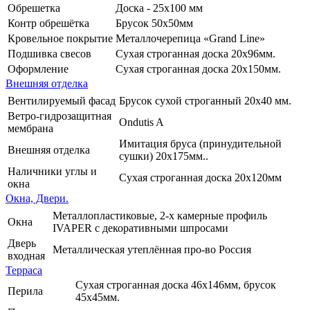
Обрешетка
Доска - 25х100 мм
Контр обрешётка
Брусок 50х50мм
Кровельное покрытие
Металлочерепица «Grand Line»
Подшивка свесов
Сухая строганная доска 20х96мм.
Оформление
Сухая строганная доска 20х150мм.
Внешняя отделка
Вентилируемый фасад
Брусок сухой строганный 20х40 мм.
Ветро-гидрозащитная
Ondutis A
мембрана
Имитация бруса (принудительной
Внешняя отделка
сушки) 20х175мм..
Наличники углы и
Сухая строганная доска 20х120мм
окна
Окна, Двери.
Металлопластиковые, 2-х камерные профиль
Окна
IVAPER с декоративными шпросами
Дверь
Металлическая утеплённая про-во Россия
входная
Терраса
Сухая строганная доска 46х146мм, брусок
Перила
45х45мм.