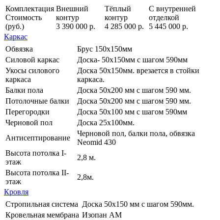
Комплектация
Внешний
Тёплый
С внутренней
Стоимость
контур
контур
отделкой
(руб.)
3 390 000 р.
4 285 000 р.
5 445 000 р.
Каркас
Обвязка
Брус 150х150мм
Силовой каркас
Доска- 50х150мм с шагом 590мм
Укосы силового
Доска 50х150мм. врезается в стойки
каркаса
каркаса.
Балки пола
Доска 50х200 мм с шагом 590 мм.
Потолочные балки
Доска 50х200 мм с шагом 590 мм.
Перегородки
Доска 50х100 мм с шагом 590мм
Черновой пол
Доска 25х100мм.
Черновой пол, балки пола, обвязка
Антисептирование
Neomid 430
Высота потолка I-
2,8 м.
этаж
Высота потолка II-
2,8м.
этаж
Кровля
Стропильная система
Доска 50х150 мм с шагом 590мм.
Кровельная мембрана
Изопан АМ