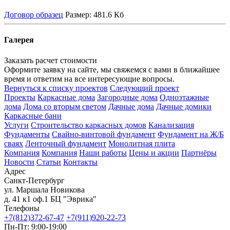
Договор образец
Размер:
481.6 Кб
Галерея
Заказать расчет стоимости
Оформите заявку на сайте, мы свяжемся с вами в ближайшее
время и ответим на все интересующие вопросы.
Вернуться к списку проектов
Следующий проект
Проекты
Каркасные дома
Загородные дома
Одноэтажные
дома
Дома со вторым светом
Дачные дома
Дачные домики
Каркасные бани
Услуги
Строительство каркасных домов
Канализация
Фундаменты
Свайно-винтовой фундамент
Фундамент на Ж/Б
сваях
Ленточный фундамент
Монолитная плита
Компания
Компания
Наши работы
Цены и акции
Партнёры
Новости
Статьи
Контакты
Адрес
Санкт-Петербург
ул. Маршала Новикова
д. 41 к1 оф.1 БЦ "Эврика"
Телефоны
+7(812)372-67-47
+7(911)920-22-73
Пн-Пт: 9:00-19:00