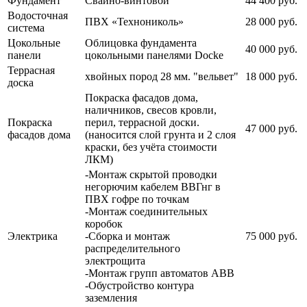
Фундамент
Свайно-винтовой
44 400 руб.
Водосточная
ПВХ «Технониколь»
28 000 руб.
система
Цокольные
Облицовка фундамента
40 000 руб.
панели
цокольными панелями Docke
Террасная
хвойных пород 28 мм. "вельвет"
18 000 руб.
доска
Покраска фасадов дома,
наличников, свесов кровли,
Покраска
перил, террасной доски.
47 000 руб.
фасадов дома
(наносится слой грунта и 2 слоя
краски, без учёта стоимости
ЛКМ)
-Монтаж скрытой проводки
негорючим кабелем ВВГнг в
ПВХ гофре по точкам
-Монтаж соединительных
коробок
Электрика
-Сборка и монтаж
75 000 руб.
распределительного
электрощита
-Монтаж групп автоматов АВВ
-Обустройство контура
заземления