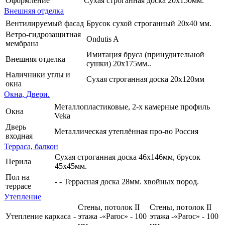
Оформление
Сухая строганная доска 20х150мм.
Внешняя отделка
Вентилируемый фасад
Брусок сухой строганный 20х40 мм.
Ветро-гидрозащитная
Ondutis A
мембрана
Имитация бруса (принудительной
Внешняя отделка
сушки) 20х175мм..
Наличники углы и
Сухая строганная доска 20х120мм
окна
Окна, Двери.
Металлопластиковые, 2-х камерные профиль
Окна
Veka
Дверь
Металлическая утеплённая про-во Россия
входная
Терраса, балкон
Сухая строганная доска 46х146мм, брусок
Перила
45х45мм.
Пол на
-
-
Террасная доска 28мм. хвойных пород.
террасе
Утепление
Стены, потолок II
Стены, потолок II
Утепление каркаса
-
этажа -«Paroc» - 100
этажа -«Paroc» - 100