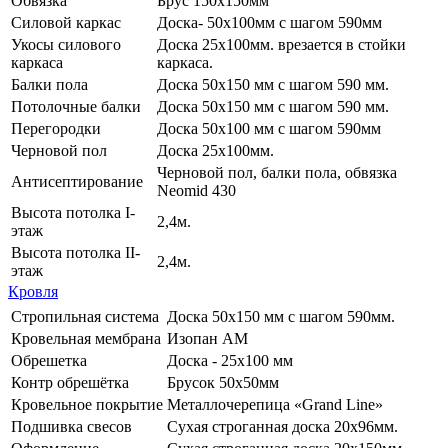
Обвязка
Брус 150х150мм
Силовой каркас
Доска- 50х100мм с шагом 590мм
Укосы силового
Доска 25х100мм. врезается в стойки
каркаса
каркаса.
Балки пола
Доска 50х150 мм с шагом 590 мм.
Потолочные балки
Доска 50х150 мм с шагом 590 мм.
Перегородки
Доска 50х100 мм с шагом 590мм
Черновой пол
Доска 25х100мм.
Черновой пол, балки пола, обвязка
Антисептирование
Neomid 430
Высота потолка I-
2,4м.
этаж
Высота потолка II-
2,4м.
этаж
Кровля
Стропильная система
Доска 50х150 мм с шагом 590мм.
Кровельная мембрана
Изопан АМ
Обрешетка
Доска - 25х100 мм
Контр обрешётка
Брусок 50х50мм
Кровельное покрытие
Металлочерепица «Grand Line»
Подшивка свесов
Сухая строганная доска 20х96мм.