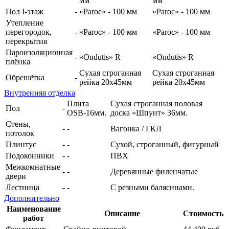
мм
мм
Пол I-этаж
-
«Paroc» - 100 мм
«Paroc» - 100 мм
Утепление
перегородок,
-
«Paroc» - 100 мм
«Paroc» - 100 мм
перекрытия
Пароизоляционная
-
«Ondutis» R
«Ondutis» R
плёнка
Сухая строганная
Сухая строганная
Обрешётка
-
рейка 20х45мм
рейка 20х45мм
Внутренняя отделка
Плита
Сухая строганная половая
Пол
-
OSB-16мм.
доска «Шпунт» 36мм.
Стены,
-
-
Вагонка / ГКЛ
потолок
Плинтус
-
-
Сухой, строганный, фигурный
Подоконники
-
-
ПВХ
Межкомнатные
-
-
Деревянные филенчатые
двери
Лестница
-
-
С резными балясинами.
Дополнительно
Наименование
Описание
Стоимость
работ