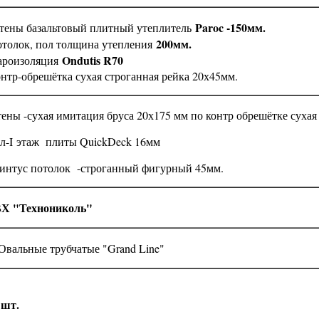
Paroc -150мм.
тены базальтовый плитный утеплитель
200мм.
толок, пол толщина утепления
Ondutis R70
оизоляция
нтр-обрешётка сухая строганная рейка 20х45мм.
ны -сухая имитация бруса 20х175 мм по контр обрешётке сух
-I этаж плиты QuickDeck 16мм
нтус потолок -строганный фигурный 45мм.
Х "Технониколь"
льные трубчатые "Grand Line"
 шт.