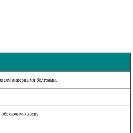
аваям анкерными болтоами.
 обвязочную доску