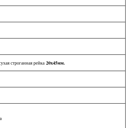
20х45мм.
сухая строганная рейка
а