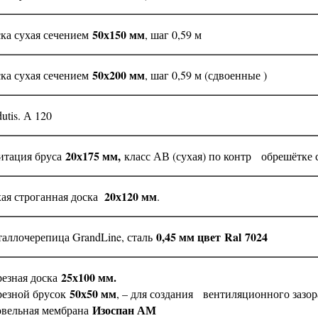
50х150 мм
ка сухая сечением
, шаг 0,59 м
50х200 мм
ка сухая сечением
, шаг 0,59 м (сдвоенные )
tis. А 120
20х175 мм,
тация бруса
класс АВ (сухая) по контр обрешётке 
20х120 мм
ая строганная доска
.
0,45 мм цвет
Ral
7024
аллочерепица GrandLine, сталь
25х100 мм.
езная доска
50х50 мм
езной брусок
, – для создания вентиляционного зазор
Изоспан АМ
вельная мембрана