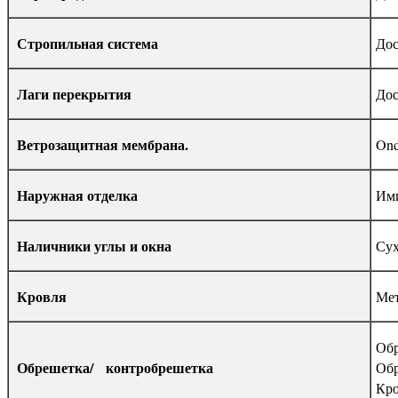
Стропильная система
Дос
Лаги перекрытия
Дос
Ветрозащитная мембрана.
Ondu
Наружная отделка
Ими
Наличники углы и окна
Сух
Кровля
Мет
Обр
Обрешетка/ контробрешетка
Обр
Кро