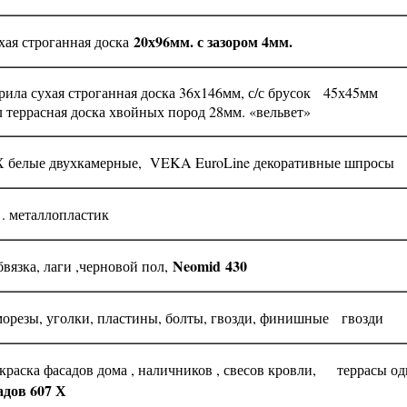
20х96мм. с зазором 4мм.
ая строганная доска
ила сухая строганная доска 36х146мм, с/с брусок 45х45мм
 террасная доска хвойных пород 28мм. «вельвет»
 белые двухкамерные, VEKA EuroLine декоративные шпросы
. металлопластик
Neomid
430
язка, лаги ,черновой пол,
орезы, уголки, пластины, болты, гвозди, финишные гвозди
раска фасадов дома , наличников , свесов кровли, террасы од
адов 607 Х