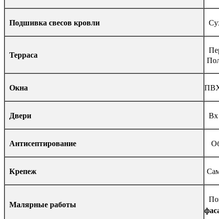
Подшивка свесов кровли
Сух
Пер
Терраса
Пол
Окна
ПВХ
Двери
Вх 
Антисептирование
Обв
Крепеж
Сам
Пок
Малярные работы
фас