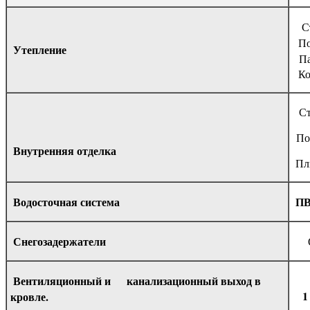
С
По
Утепление
Пар
Ко
Сте
Пол
Внутренняя отделка
Пли
Водосточная система
ПВ
Снегозадержатели
Ова
Вентиляционный и канализационный выход в
1
кровле.