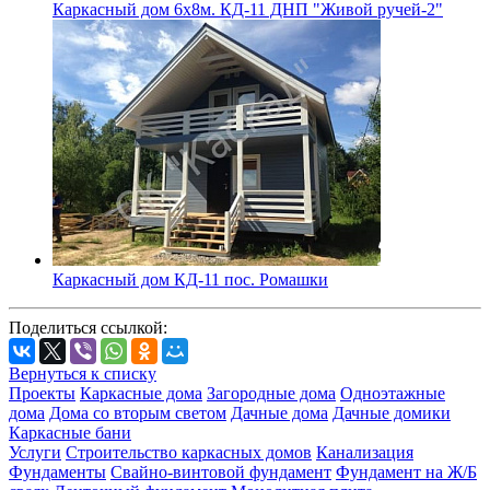
Каркасный дом 6х8м. КД-11 ДНП "Живой ручей-2"
Каркасный дом КД-11 пос. Ромашки
Поделиться ссылкой:
Вернуться к списку
Проекты
Каркасные дома
Загородные дома
Одноэтажные
дома
Дома со вторым светом
Дачные дома
Дачные домики
Каркасные бани
Услуги
Строительство каркасных домов
Канализация
Фундаменты
Свайно-винтовой фундамент
Фундамент на Ж/Б