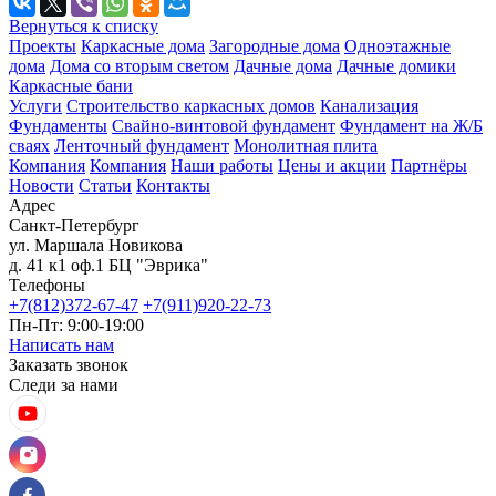
Вернуться к списку
Проекты
Каркасные дома
Загородные дома
Одноэтажные
дома
Дома со вторым светом
Дачные дома
Дачные домики
Каркасные бани
Услуги
Строительство каркасных домов
Канализация
Фундаменты
Свайно-винтовой фундамент
Фундамент на Ж/Б
сваях
Ленточный фундамент
Монолитная плита
Компания
Компания
Наши работы
Цены и акции
Партнёры
Новости
Статьи
Контакты
Адрес
Санкт-Петербург
ул. Маршала Новикова
д. 41 к1 оф.1 БЦ "Эврика"
Телефоны
+7(812)372-67-47
+7(911)920-22-73
Пн-Пт: 9:00-19:00
Написать нам
Заказать звонок
Следи за нами