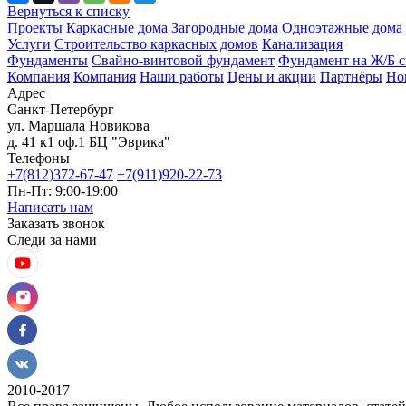
Вернуться к списку
Проекты
Каркасные дома
Загородные дома
Одноэтажные дома
Услуги
Строительство каркасных домов
Канализация
Фундаменты
Свайно-винтовой фундамент
Фундамент на Ж/Б с
Компания
Компания
Наши работы
Цены и акции
Партнёры
Но
Адрес
Санкт-Петербург
ул. Маршала Новикова
д. 41 к1 оф.1 БЦ "Эврика"
Телефоны
+7(812)372-67-47
+7(911)920-22-73
Пн-Пт: 9:00-19:00
Написать нам
Заказать звонок
Следи за нами
2010-2017