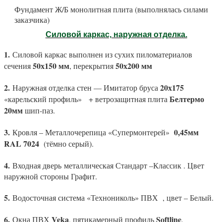
Фундамент Ж/Б монолитная плита (выполнялась силами
заказчика)
Силовой каркас, наружная отделка.
1.
Силовой каркас выполнен из сухих пиломатериалов
50х150 мм
50х200 мм
сечения
, перекрытия
2.
20х175
Наружная отделка стен — Имитатор бруса
Белтермо
«карельский профиль»
+ ветрозащитная плита
20мм
шип-паз.
3.
0,45мм
Кровля – Металлочерепица «Супермонтерей»
RAL 7024
(тёмно серый).
4.
Входная дверь металлическая Стандарт –Классик . Цвет
наружной стороны Графит.
5.
Водосточная система «Технониколь» ПВХ
, цвет – Белый.
6.
Veka
Softline
Окна ПВХ
, пятикамерный профиль
,