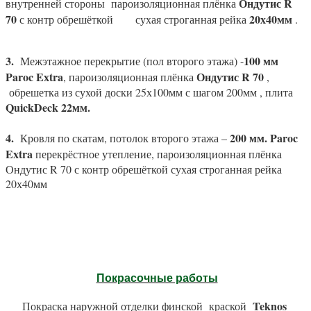
Ондутис
R
внутренней стороны
пароизоляционная плёнка
70
20х40мм
с контр обрешёткой сухая строганная рейка
.
3.
100 мм
Межэтажное перекрытие (пол второго этажа) -
Paroc
Extra
Ондутис
R
70
, пароизоляционная плёнка
,
обрешетка из сухой доски 25х100мм с шагом 200мм , плита
QuickDeck
22мм.
4.
200 мм.
Paroc
Кровля по скатам, потолок второго этажа –
Extra
перекрёстное утепление, пароизоляционная плёнка
Ондутис
R
70 с контр обрешёткой сухая строганная рейка
20х40мм
Покрасочные работы
Teknos
Покраска наружной отделки финской
краской