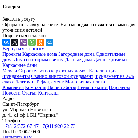
Галерея
Заказать услугу
Оформите заявку на сайте. Наш менеджер свяжется с вами для
уточнения деталей.
Поделиться ссылкой:
Вернуться к списку
Проекты
Каркасные дома
Загородные дома
Одноэтажные
дома
Дома со вторым светом
Дачные дома
Дачные домики
Каркасные бани
Услуги
Строительство каркасных домов
Канализация
Фундаменты
Свайно-винтовой фундамент
Фундамент на Ж/Б
сваях
Ленточный фундамент
Монолитная плита
Компания
Компания
Наши работы
Цены и акции
Партнёры
Новости
Статьи
Контакты
Адрес
Санкт-Петербург
ул. Маршала Новикова
д. 41 к1 оф.1 БЦ "Эврика"
Телефоны
+7(812)372-67-47
+7(911)920-22-73
Пн-Пт: 9:00-19:00
Написать нам