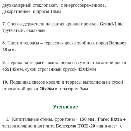
двухкамерный стеклопакет,
с энэргосбережением ,
декоративные
шпросы 18мм
7.
Grand
-
Line
Снегозадержатели на скатах кровли произ-ва
трубчатые , овальные
8.
Вельвет
Настил террасы – террасная доска хвойных пород
28 мм.
9
.
Перила на террасе : выполнены из сухой строганной доски
45х145мм
45х45
мм
, сухой строганный брусок
10.
Подшивка свесов кровли и террасы выполнена из сухой
20х96мм
строганной доски
. с зазором 5мм.
Утепление
1.
150 мм
Paroc
Extra
1
Капитальные стены, фронтоны –
+
.
Белтермо ТОП -20
теплоизоляционная плита
«шип-паз»
с