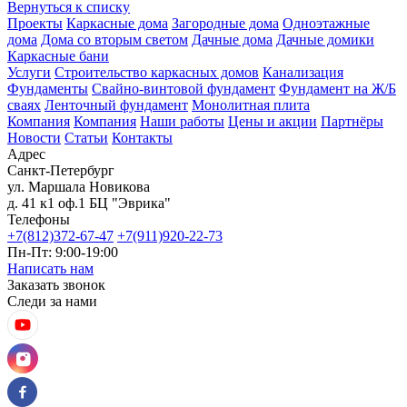
Вернуться к списку
Проекты
Каркасные дома
Загородные дома
Одноэтажные
дома
Дома со вторым светом
Дачные дома
Дачные домики
Каркасные бани
Услуги
Строительство каркасных домов
Канализация
Фундаменты
Свайно-винтовой фундамент
Фундамент на Ж/Б
сваях
Ленточный фундамент
Монолитная плита
Компания
Компания
Наши работы
Цены и акции
Партнёры
Новости
Статьи
Контакты
Адрес
Санкт-Петербург
ул. Маршала Новикова
д. 41 к1 оф.1 БЦ "Эврика"
Телефоны
+7(812)372-67-47
+7(911)920-22-73
Пн-Пт: 9:00-19:00
Написать нам
Заказать звонок
Следи за нами