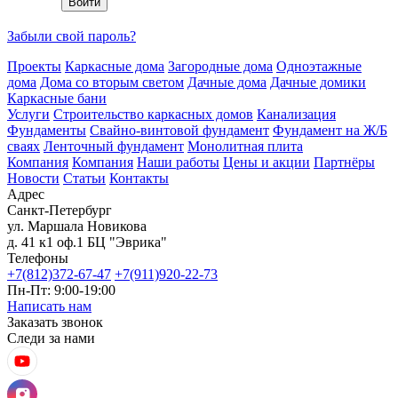
Забыли свой пароль?
Проекты
Каркасные дома
Загородные дома
Одноэтажные
дома
Дома со вторым светом
Дачные дома
Дачные домики
Каркасные бани
Услуги
Строительство каркасных домов
Канализация
Фундаменты
Свайно-винтовой фундамент
Фундамент на Ж/Б
сваях
Ленточный фундамент
Монолитная плита
Компания
Компания
Наши работы
Цены и акции
Партнёры
Новости
Статьи
Контакты
Адрес
Санкт-Петербург
ул. Маршала Новикова
д. 41 к1 оф.1 БЦ "Эврика"
Телефоны
+7(812)372-67-47
+7(911)920-22-73
Пн-Пт: 9:00-19:00
Написать нам
Заказать звонок
Следи за нами