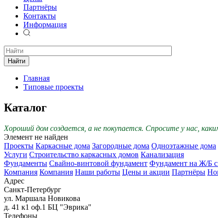
Партнёры
Контакты
Информация
Найти
Главная
Типовые проекты
Каталог
Хороший дом создается, а не покупается. Спросите у нас, как
Элемент не найден
Проекты
Каркасные дома
Загородные дома
Одноэтажные дома
Услуги
Строительство каркасных домов
Канализация
Фундаменты
Свайно-винтовой фундамент
Фундамент на Ж/Б с
Компания
Компания
Наши работы
Цены и акции
Партнёры
Но
Адрес
Санкт-Петербург
ул. Маршала Новикова
д. 41 к1 оф.1 БЦ "Эврика"
Телефоны